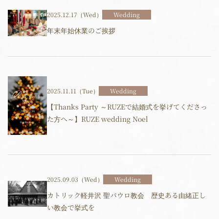
2025.12.17（Wed）
Wedding
年末年始休業のご挨拶
2025.11.11（Tue）
Wedding
【Thanks Party ～RUZEで結婚式を挙げてくださっ
た方へ～】RUZE wedding Noel
2025.09.03（Wed）
Wedding
カトリック軽井沢 聖パウロ教会 歴史ある由緒正し
い教会で挙式を