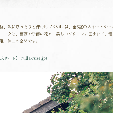
井沢にひっそりと佇むRUZE Villaは、全5室のスイートル
ティークと、薔薇や季節の花々、美しいグリーンに囲まれて、穏
唯一無二の空間です。
サイト】 (villa-ruze.jp)