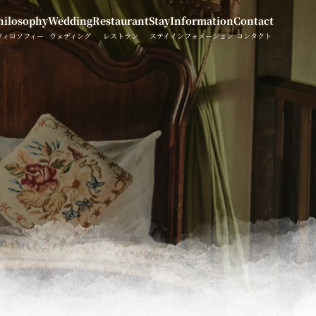
hilosophy
Wedding
Restaurant
Stay
Information
Contact
フィロソフィー
ウェディング
レストラン
ステイ
インフォメーション
コンタクト